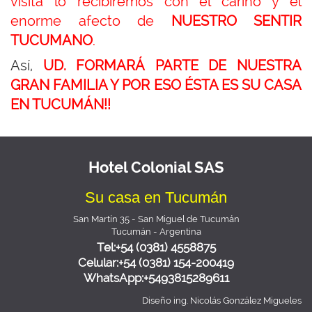
visita lo recibiremos con el cariño y el
enorme afecto de
NUESTRO SENTIR
TUCUMANO
.
Así,
UD. FORMARÁ PARTE DE NUESTRA
GRAN FAMILIA Y POR ESO ÉSTA ES SU CASA
EN TUCUMÁN!!
Hotel Colonial SAS
Su casa en Tucumán
San Martín 35 - San Miguel de Tucumán
Tucumán - Argentina
Tel:+54 (0381) 4558875
Celular:+54 (0381) 154-200419
WhatsApp:+5493815289611
Diseño
ing. Nicolás González Migueles